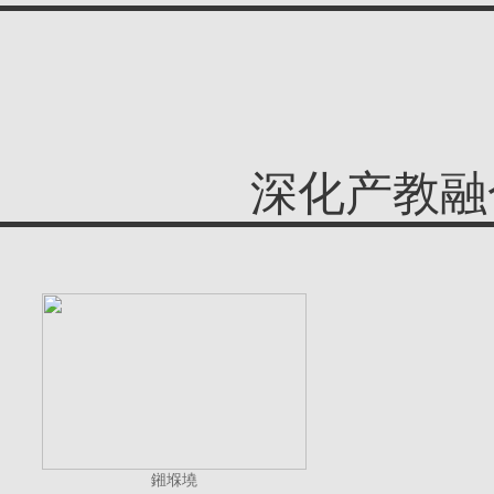
深化产教融
鎺堢墝