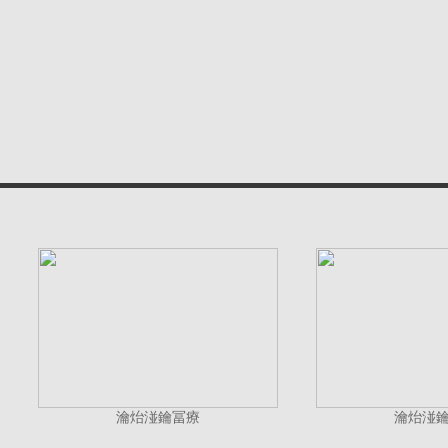
瀹炲湴鑰冨療
瀹炲湴