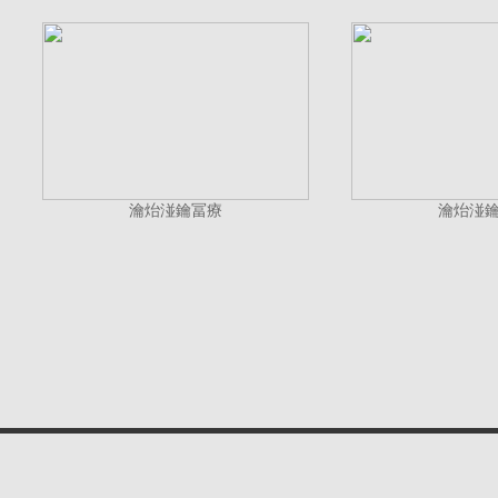
瀹炲湴鑰冨療
瀹炲湴