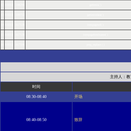
12
0.0312
598296
gettexts( )
13
0.0312
599752
gettextsdata( )
14
0.0312
617128
itempageurl( )
15
0.0312
617128
itempagehtmlname( )
16
0.0312
617336
preg_replace
( )
主持人：教
时间
08:30-08:40
开场
08:40-08:50
致辞