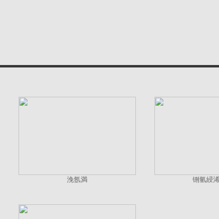
浼氬満
铏氫綅