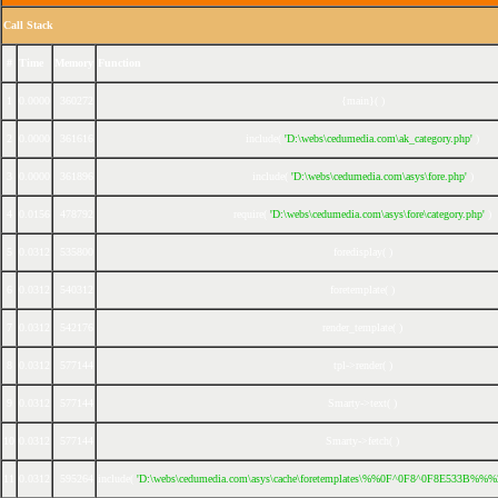
Call Stack
#
Time
Memory
Function
1
0.0000
360272
{main}( )
2
0.0000
361616
include(
'D:\webs\cedumedia.com\ak_category.php'
)
3
0.0000
361896
include(
'D:\webs\cedumedia.com\asys\fore.php'
)
4
0.0156
478792
require(
'D:\webs\cedumedia.com\asys\fore\category.php'
)
5
0.0312
535800
foredisplay( )
6
0.0312
540312
foretemplate( )
7
0.0312
542176
render_template( )
8
0.0312
577144
tpl->render( )
9
0.0312
577144
Smarty->text( )
10
0.0312
577144
Smarty->fetch( )
11
0.0312
595264
include(
'D:\webs\cedumedia.com\asys\cache\foretemplates\%%0F^0F8^0F8E533B%%%